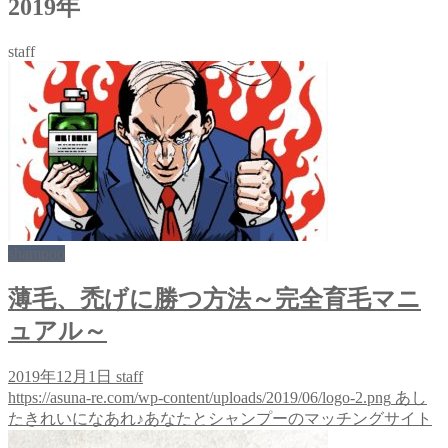
2019年
staff
shampoo
薄毛、禿げに勝つ方法～完全育毛マニ
ュアル～
2019年12月1日
staff
https://asuna-re.com/wp-content/uploads/2019/06/logo-2.png
あし
たきれいになあれ♪あなたとシャンプーのマッチングサイト