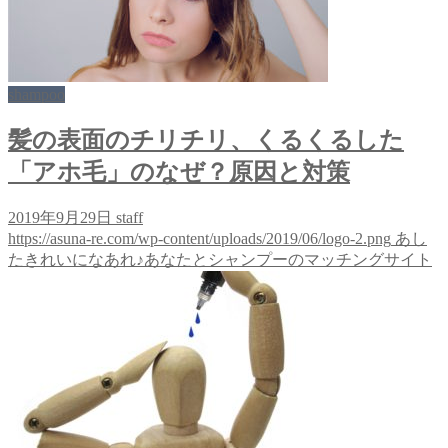
shampoo
髪の表面のチリチリ、くるくるした
「アホ毛」のなぜ？原因と対策
2019年9月29日
staff
https://asuna-re.com/wp-content/uploads/2019/06/logo-2.png
あし
たきれいになあれ♪あなたとシャンプーのマッチングサイト