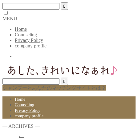
MENU
Home
Counseling
Privacy Policy
company profile
シャンプーとあなたのマッチングサイトとは？
Home
Counseling
Privacy Policy
company profile
― ARCHIVES ―