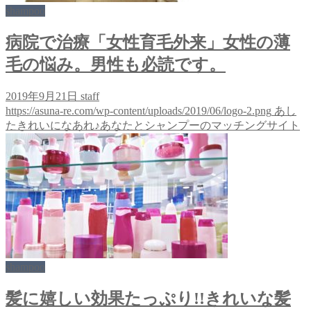
shampoo
病院で治療「女性育毛外来」女性の薄
毛の悩み。男性も必読です。
2019年9月21日
staff
https://asuna-re.com/wp-content/uploads/2019/06/logo-2.png
あし
たきれいになあれ♪あなたとシャンプーのマッチングサイト
shampoo
髪に嬉しい効果たっぷり!!きれいな髪