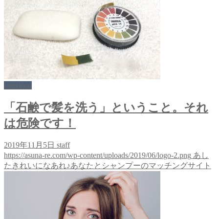
shampoo
「石鹸で髪を洗う」ということ。それ
は危険です！
2019年11月5日
staff
https://asuna-re.com/wp-content/uploads/2019/06/logo-2.png
あし
たきれいになあれ♪あなたとシャンプーのマッチングサイト