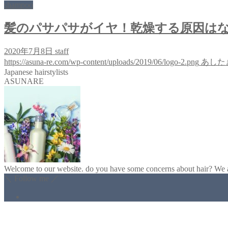
shampoo
髪のパサパサがイヤ！乾燥する原因は
2020年7月8日
staff
https://asuna-re.com/wp-content/uploads/2019/06/logo-2.png
あした
Japanese hairstylists
ASUNARE
Welcome to our website. do you have some concerns about hair? We ar
＼ Follow me ／