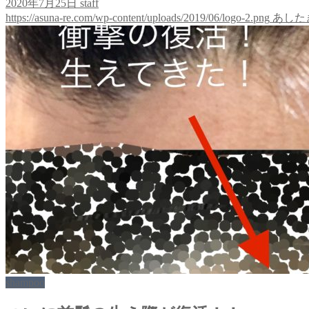
2020年7月25日
staff
https://asuna-re.com/wp-content/uploads/2019/06/logo-2.png
あした
shampoo