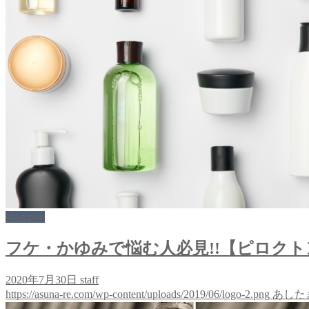
shampoo
フケ・かゆみで悩む人必見!!【ピロク
2020年7月30日
staff
https://asuna-re.com/wp-content/uploads/2019/06/logo-2.png
あした