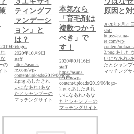
？
３エキサイ
ワはなぜ
本気なら
策
ティングフ
原因と対
「育毛剤は
ァンデーシ
日
2020年8月21
複数つかう
ョン」と
staff
https://asuna-
べき」で
は？
re.com/wp-
す！
/2019/06/logo-
content/uploads
きれ
2.png
あした
2020年10月9日
あな
いになあれ♪
staff
2020年9月16日
https://asuna-
ーの
たとシャンプ
staff
re.com/wp-
イト
マッチングサ
https://asuna-
content/uploads/2019/06/logo-
re.com/wp-
2.png
あしたきれ
content/uploads/2019/06/logo-
いになあれ♪あな
2.png
あしたきれ
たとシャンプーの
いになあれ♪あな
マッチングサイト
たとシャンプーの
マッチングサイト