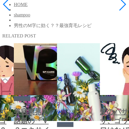
HOME
shampoo
男性のM字に効く？？最強育毛レシピ
RELATED POST
shampoo
shampoo
パ
美容業界で
髪のパサ
ゴ
話題の「Ｖ
サ、ゴワ
shampoo