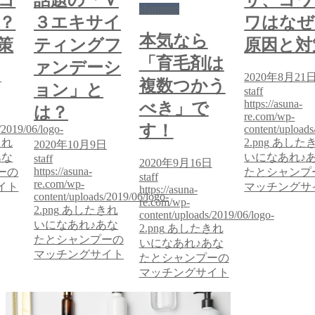
shampoo
？
３エキサイ
ワはなぜ
本気なら
策
ティングフ
原因と対
「育毛剤は
ァンデーシ
日
2020年8月21
複数つかう
ョン」と
staff
https://asuna-
べき」で
は？
re.com/wp-
す！
/2019/06/logo-
content/uploads
きれ
2.png
あした
2020年10月9日
あな
いになあれ♪
staff
2020年9月16日
https://asuna-
ーの
たとシャンプ
staff
re.com/wp-
イト
マッチングサ
https://asuna-
content/uploads/2019/06/logo-
re.com/wp-
2.png
あしたきれ
content/uploads/2019/06/logo-
いになあれ♪あな
2.png
あしたきれ
たとシャンプーの
いになあれ♪あな
マッチングサイト
たとシャンプーの
マッチングサイト