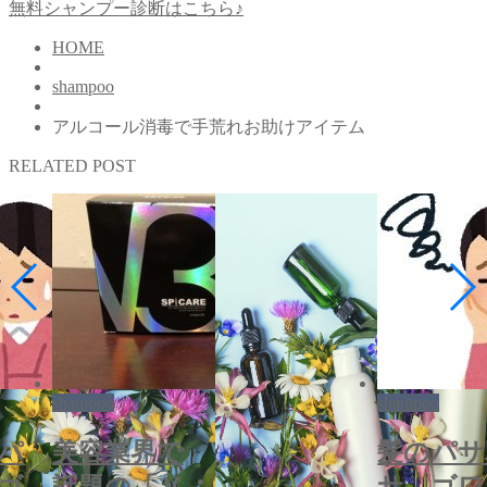
無料シャンプー診断はこちら♪
HOME
shampoo
アルコール消毒で手荒れお助けアイテム
RELATED POST
shampoo
shampoo
パ
美容業界で
髪のパサ
ゴ
話題の「Ｖ
サ、ゴワ